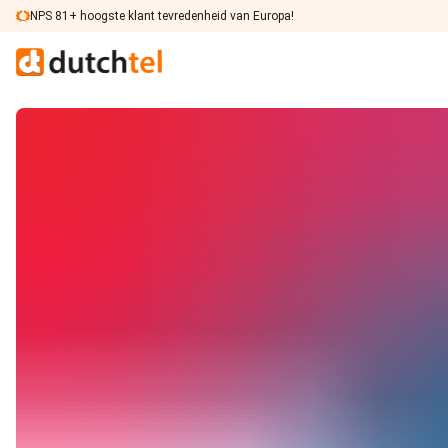
Ga naar de inhoud
NPS 81+ hoogste klant tevredenheid van Europa!